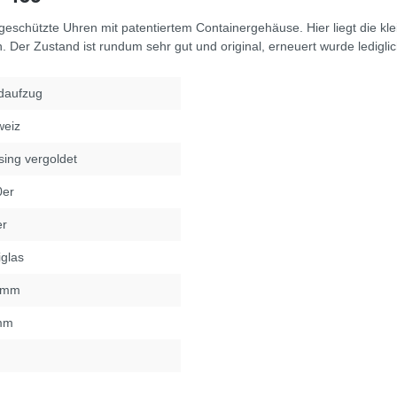
rgeschützte Uhren mit patentiertem Containergehäuse. Hier liegt die
en. Der Zustand ist rundum sehr gut und original, erneuert wurde ledig
daufzug
weiz
ing vergoldet
0er
er
iglas
5mm
mm
°
°