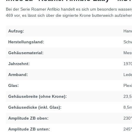
Bei der Serie Roamer Anfibio handelt es sich um besonders wasse
469 vor, es lässt sich über die signierte Krone butterweich aufzieh
Aufzug:
Han
Herstellungsland:
Sch
Gehäusematerial:
Mess
Jahrzehnt:
197
Armband:
Led
Glas:
Plex
Gehäusebreite (ohne Krone):
23,
Gehäusedicke (inkl. Glas):
8,5
Amplitude ZB oben:
230
Amplitude ZB unten:
245