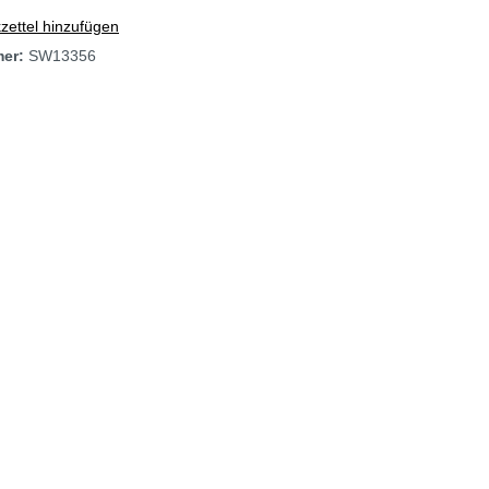
ettel hinzufügen
mer:
SW13356