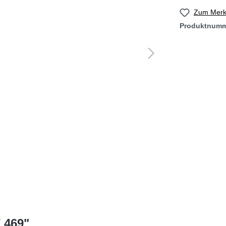
Zum Merkz
Produktnum
 469"